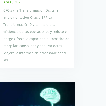
Abr 6, 2023
CFO's y la Transformación Digital e
implementación Oracle ERP La
Transformación Digital mejora la
eficiencia de las operaciones y reduce el
riesgo Ofrece la capacidad automática de
recopilar, consolidar y analizar datos
Mejora la información procesable sobre
las...