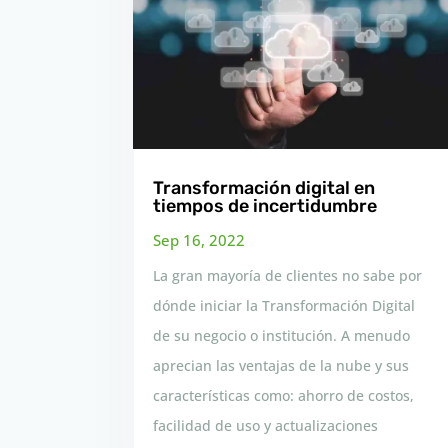
Transformación digital en
tiempos de incertidumbre
Sep 16, 2022
La gran mayoría de clientes no sabe por
dónde iniciar la Transformación Digital
de su negocio o institución. A menudo
aprecian las ventajas de la nube y sus
características como: ahorro de costos,
facilidad de uso y actualizaciones