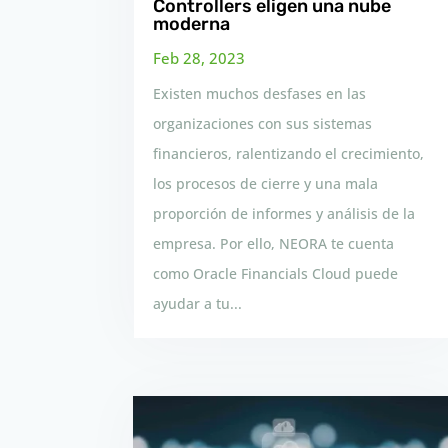
Controllers eligen una nube
moderna
Feb 28, 2023
Existen muchos desfases en las
organizaciones con sus sistemas
financieros, ralentizando el crecimiento,
los procesos de cierre y una mala
proporción de informes y análisis de la
empresa. Por ello, NEORA te cuenta
como Oracle Financials Cloud puede
ayudar a tu...