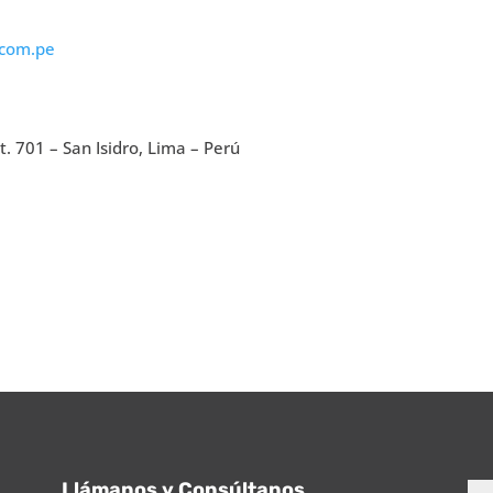
.com.pe
t. 701 – San Isidro, Lima – Perú
Llámanos y Consúltanos